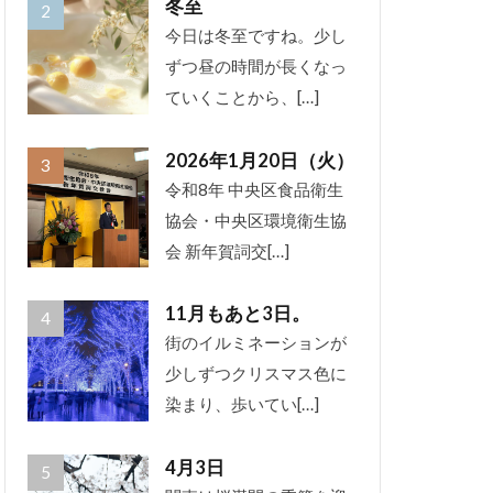
冬至
今日は冬至ですね。少し
ずつ昼の時間が長くなっ
ていくことから、[…]
2026年1月20日（火）
令和8年 中央区食品衛生
協会・中央区環境衛生協
会 新年賀詞交[…]
11月もあと3日。
街のイルミネーションが
少しずつクリスマス色に
染まり、歩いてい[…]
4月3日