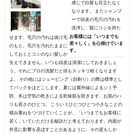
感じで白髪も目立たなく
なります。 またシャンプ
ーで頭皮の毛穴の汚れを
洗浄し、髪にコシを持た
お客様には「いつまでも
せます。毛穴の汚れは抜け毛
若々しく」を心掛けていま
のもと。毛穴を汚れたままに
す。
しておくとコシのない髪しか
生えてきません。いつも頭皮は清潔にしておきましょ
う。それにプロの洗髪だと頭もスッキリ軽くなります
よ。 その他にはシェービング（顔剃り）の際は標準とし
てパックをほどこします。夏には紫外線によるシミ予
防、冬は空気の乾きによる乾燥肌を防ぎます。お肌のハ
リも若さのひとつ。 こういうひとつひとつ小さなことの
積み重ねをつづけていくことが、「いつまでもお客様に
若く」いていただける秘訣だと考えております。内面が
外見に影響を及ぼすことがあるように、その逆もしか