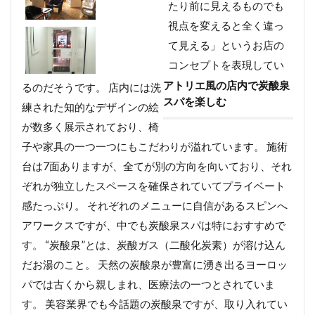
たり前に見えるものでも
視点を変えると全く違っ
て見える」というお店の
コンセプトを表現してい
アトリエ風の店内で炭酸泉
るのだそうです。 店内には洗
スパを楽しむ
練された知的なデザインの絵
が数多く展示されており、椅
子や家具の一つ一つにもこだわりが溢れています。 施術
台は7面ありますが、全てが別の方向を向いており、それ
ぞれが独立したスペースを確保されていてプライベート
感たっぷり。 それぞれのメニューに自信があるスピンへ
アワークスですが、中でも炭酸泉スパは特におすすめで
す。 “炭酸泉”とは、炭酸ガス（二酸化炭素）が溶け込ん
だお湯のこと。 天然の炭酸泉が豊富に湧き出るヨーロッ
パでは古くから親しまれ、医療法の一つとされていま
す。 美容業界でも今話題の炭酸泉ですが、取り入れてい