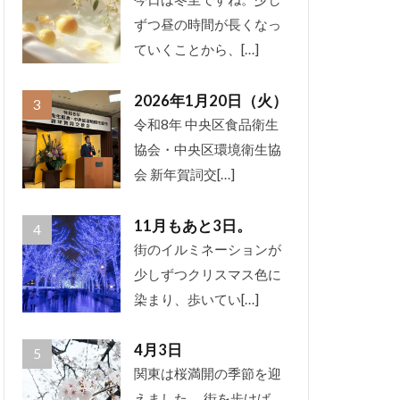
ずつ昼の時間が長くなっ
ていくことから、[…]
2026年1月20日（火）
令和8年 中央区食品衛生
協会・中央区環境衛生協
会 新年賀詞交[…]
11月もあと3日。
街のイルミネーションが
少しずつクリスマス色に
染まり、歩いてい[…]
4月3日
関東は桜満開の季節を迎
えました。 街を歩けば、