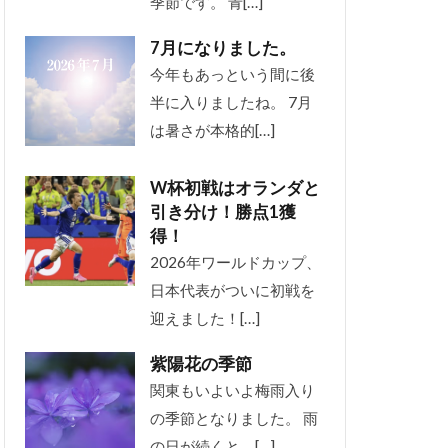
季節です。 青[…]
7月になりました。
今年もあっという間に後
半に入りましたね。 7月
は暑さが本格的[…]
W杯初戦はオランダと
引き分け！勝点1獲
得！
2026年ワールドカップ、
日本代表がついに初戦を
迎えました！[…]
紫陽花の季節
関東もいよいよ梅雨入り
の季節となりました。 雨
の日が続くと、[…]