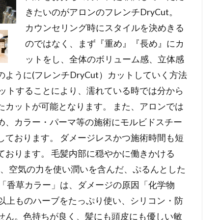
きたいのがアロンのフレンチDryCut。
カウンセリング時にスタイルを決めきる
のではなく、まず『重め』『長め』にカ
ットをし、全体のボリューム感、立体感
ように(フレンチDryCut）カットしていく方法
カットすることにより、濡れている時では分から
たカットが可能となります。 また、アロンでは
め、カラー・パーマ等の施術にモルビドスチー
しております。 ダメージレスかつ施術時間も短
ております。 毛髪内部に穏やかに働きかける
e」は、空気の力を使い潤いを含んだ、ぷるんとした
 「香草カラー」は、ダメージの原因「化学物
類以上ものハーブをたっぷり使い、シリコン・防
せん。色持ちが良く、髪にも頭皮にも優しい敏