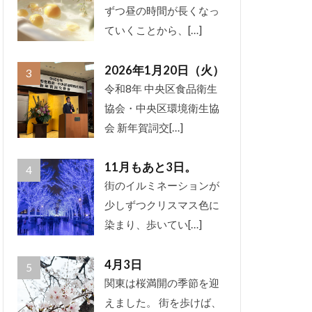
ずつ昼の時間が長くなっ
ていくことから、[…]
2026年1月20日（火）
令和8年 中央区食品衛生
協会・中央区環境衛生協
会 新年賀詞交[…]
11月もあと3日。
街のイルミネーションが
少しずつクリスマス色に
染まり、歩いてい[…]
4月3日
関東は桜満開の季節を迎
えました。 街を歩けば、