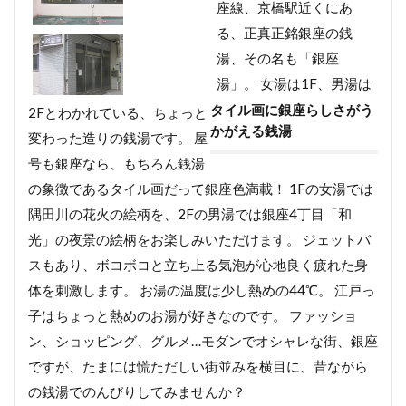
座線、京橋駅近くにあ
る、正真正銘銀座の銭
湯、その名も「銀座
湯」。 女湯は1F、男湯は
タイル画に銀座らしさがう
2Fとわかれている、ちょっと
かがえる銭湯
変わった造りの銭湯です。 屋
号も銀座なら、もちろん銭湯
の象徴であるタイル画だって銀座色満載！ 1Fの女湯では
隅田川の花火の絵柄を、2Fの男湯では銀座4丁目「和
光」の夜景の絵柄をお楽しみいただけます。 ジェットバ
スもあり、ボコボコと立ち上る気泡が心地良く疲れた身
体を刺激します。 お湯の温度は少し熱めの44℃。 江戸っ
子はちょっと熱めのお湯が好きなのです。 ファッショ
ン、ショッピング、グルメ…モダンでオシャレな街、銀座
ですが、たまには慌ただしい街並みを横目に、昔ながら
の銭湯でのんびりしてみませんか？