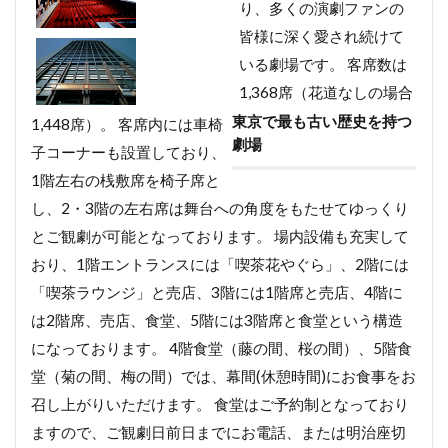
り、多くの演劇ファンの
皆様に深く愛され続けて
いる劇場です。 客席数は
1,368席（花道なしの場合
東京で最も古い歴史を持つ
1,448席）。 客席内には車椅
劇場
子コーナーも設置しており、
1階左右の桟敷席を椅子席と
し、2・3階の左右席は舞台への角度をもたせてゆっくり
とご観劇が可能となっております。 場内設備も充実して
おり、1階エントランスには「喫茶花やぐら」、2階には
「喫茶ラウンジ」と売店、3階には1階席と売店、4階に
は2階席、売店、食堂、5階には3階席と食堂という構造
になっております。 4階食堂（藤の間、桜の間）、5階食
堂（菊の間、梅の間）では、幕間(休憩時間)にお食事をお
召し上がりいただけます。 食堂はご予約制となっており
ますので、ご観劇日前日までにお電話、または明治座切